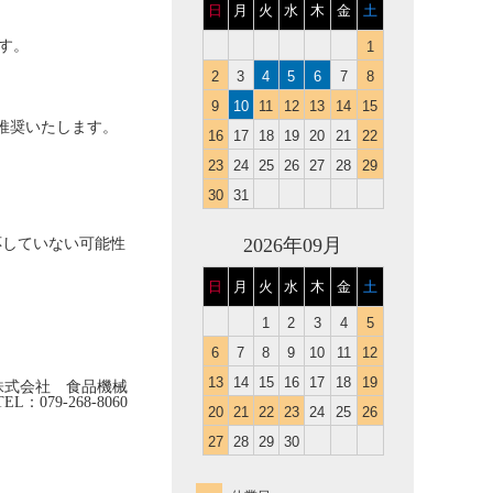
日
月
火
水
木
金
土
す。
1
2
3
4
5
6
7
8
9
10
11
12
13
14
15
。
推奨いたします。
16
17
18
19
20
21
22
23
24
25
26
27
28
29
30
31
2026年09月
応していない可能性
日
月
火
水
木
金
土
1
2
3
4
5
6
7
8
9
10
11
12
13
14
15
16
17
18
19
株式会社 食品機械
TEL
：
079-268-8060
20
21
22
23
24
25
26
27
28
29
30