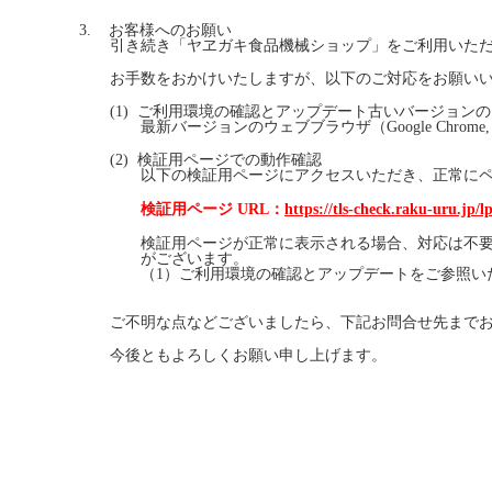
3.
お客様へのお願い
引き続き「ヤヱガキ食品機械ショップ」をご利用いた
お手数をおかけいたしますが、以下のご対応をお願い
(1)
ご利用環境の確認とアップデート古いバージョンの
最新バージョンのウェブブラウザ（
Google Chrome, 
(2)
検証用ページでの動作確認
以下の検証用ページにアクセスいただき、正常に
検証用ページ
URL
：
https://tls-check.raku-uru.jp/l
検証用ページが正常に表示される場合、対応は不
がございます。
（1）
ご利用環境の確認とアップデートをご参照い
ご不明な点などございましたら、下記お問合せ先まで
今後ともよろしくお願い申し上げます。