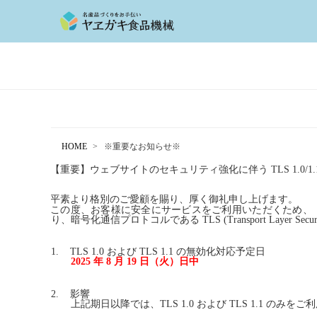
HOME
※重要なお知らせ※
【重要】ウェブサイトのセキュリティ強化に伴う
TLS 1.0/1
平素より格別のご愛顧を賜り、厚く御礼申し上げます。
この度、お客様に安全にサービスをご利用いただくため、
り、暗号化通信プロトコルである
TLS (Transport Layer Secur
1.
TLS 1.0
および
TLS 1.1
の無効化対応予定日
2025
年
8
月
19
日（火）日中
2.
影響
上記期日以降では、
TLS 1.0
および
TLS 1.1
のみをご利