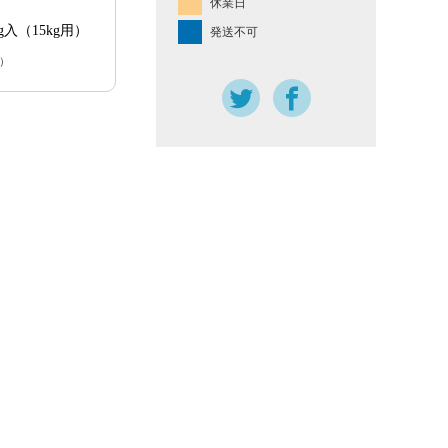
休業日
入（15kg用）
発送不可
）