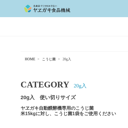
HOME
こうじ菌
20g入
CATEGORY
20g入
20g入 使い切りサイズ
ヤヱガキ自動醗酵機専用のこうじ菌
米15kgに対し、こうじ菌1袋をご使用ください