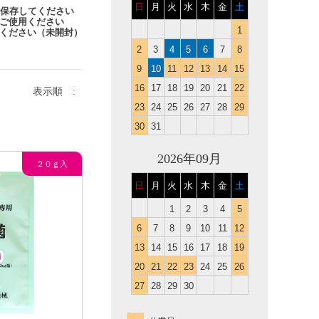
日
月
火
水
木
金
土
て保存してください
早くご使用ください
1
ください（未開封）
2
3
4
5
6
7
8
9
10
11
12
13
14
15
16
17
18
19
20
21
22
表示順 :
23
24
25
26
27
28
29
30
31
2026年09月
日
月
火
水
木
金
土
1
2
3
4
5
6
7
8
9
10
11
12
13
14
15
16
17
18
19
20
21
22
23
24
25
26
27
28
29
30