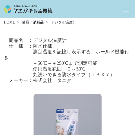
HOME
備品／消耗品
デジタル温度計
商品名 ：デジタル温度計
仕 様 ：防水仕様
測定温度を記憶し表示する、ホールド機能付
き
－50℃～＋250℃まで測定可能
使用温度範囲 ０～50℃
丸洗いできる防水タイプ（
ＩＰＸ７）
メーカー：株式会社 タニタ